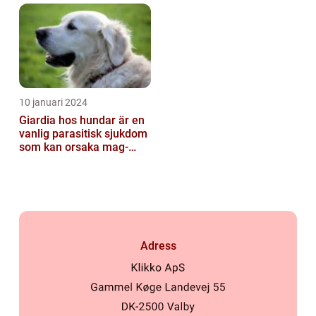
10 januari 2024
Giardia hos hundar är en
vanlig parasitisk sjukdom
som kan orsaka mag-
tarmproblem
Adress