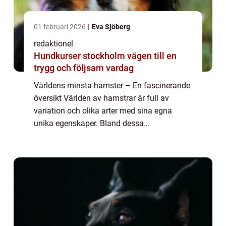
01 februari 2026
Eva Sjöberg
redaktionel
Hundkurser stockholm vägen till en
trygg och följsam vardag
Världens minsta hamster – En fascinerande
översikt Världen av hamstrar är full av
variation och olika arter med sina egna
unika egenskaper. Bland dessa
häpnadsväckande skapelser hittar vi
”världens minsta hamster” – en fascina...