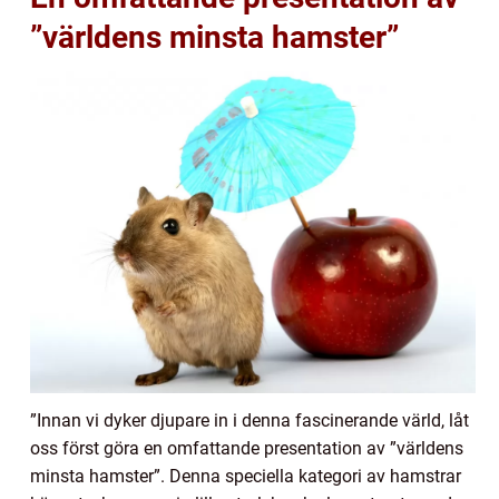
”världens minsta hamster”
”Innan vi dyker djupare in i denna fascinerande värld, låt
oss först göra en omfattande presentation av ”världens
minsta hamster”. Denna speciella kategori av hamstrar