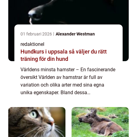
01 februari 2026
Alexander Westman
redaktionel
Hundkurs i uppsala så väljer du rätt
träning för din hund
Världens minsta hamster – En fascinerande
översikt Världen av hamstrar är full av
variation och olika arter med sina egna
unika egenskaper. Bland dessa
häpnadsväckande skapelser hittar vi
”världens minsta hamster” – en fascina...