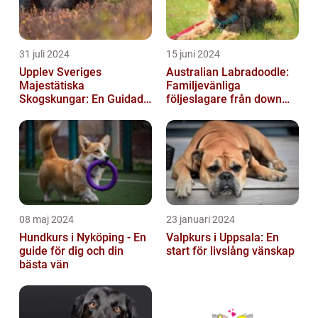
31 juli 2024
15 juni 2024
Upplev Sveriges
Australian Labradoodle:
Majestätiska
Familjevänliga
Skogskungar: En Guidad
följeslagare från down
Tur Till Elchparker
under
08 maj 2024
23 januari 2024
Hundkurs i Nyköping - En
Valpkurs i Uppsala: En
guide för dig och din
start för livslång vänskap
bästa vän