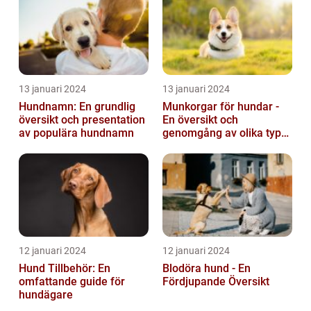
13 januari 2024
13 januari 2024
Hundnamn: En grundlig
Munkorgar för hundar -
översikt och presentation
En översikt och
av populära hundnamn
genomgång av olika typer
och deras historiska för-
och nackde...
12 januari 2024
12 januari 2024
Hund Tillbehör: En
Blodöra hund - En
omfattande guide för
Fördjupande Översikt
hundägare