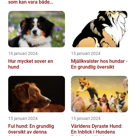
som kan vara både
obehaglig och irriterande
för våra fy...
16 januari 2024
15 januari 2024
Hur mycket sover en
Mjällkvalster hos hundar -
hund
En grundlig översikt
15 januari 2024
15 januari 2024
Ful hund: En grundlig
Världens Dyraste Hund:
översikt av denna
En Inblick i Hundens