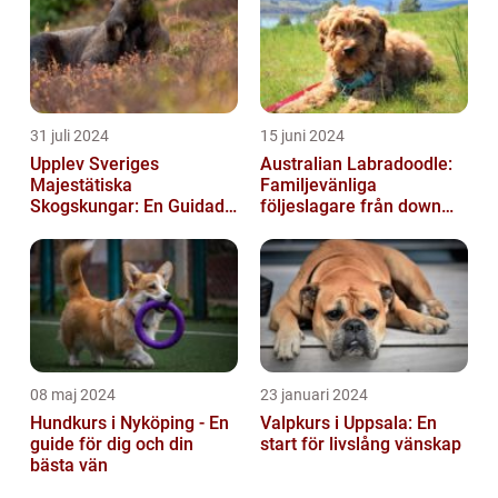
31 juli 2024
15 juni 2024
Upplev Sveriges
Australian Labradoodle:
Majestätiska
Familjevänliga
Skogskungar: En Guidad
följeslagare från down
Tur Till Elchparker
under
08 maj 2024
23 januari 2024
Hundkurs i Nyköping - En
Valpkurs i Uppsala: En
guide för dig och din
start för livslång vänskap
bästa vän