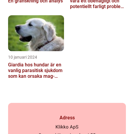
En granskning och analys
vara ett obehagligt och
potentiellt farligt problem
för våra fyrbenta vänn...
10 januari 2024
Giardia hos hundar är en
vanlig parasitisk sjukdom
som kan orsaka mag-
tarmproblem
Adress