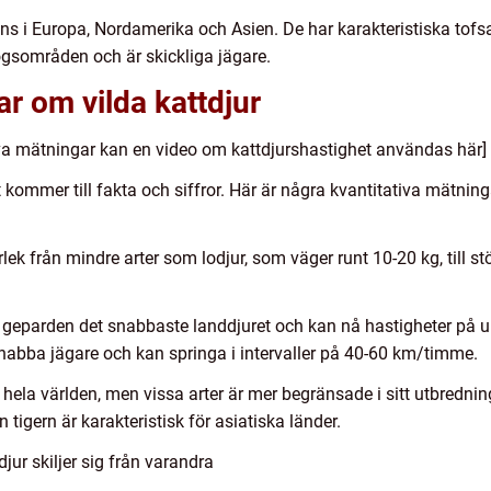
nns i Europa, Nordamerika och Asien. De har karakteristiska tofs
kogsområden och är skickliga jägare.
ar om vilda kattdjur
tiva mätningar kan en video om kattdjurshastighet användas här]
 kommer till fakta och siffror. Här är några kvantitativa mätning
torlek från mindre arter som lodjur, som väger runt 10-20 kg, till s
 geparden det snabbaste landdjuret och kan nå hastigheter på up
nabba jägare och kan springa i intervaller på 40-60 km/timme.
r hela världen, men vissa arter är mer begränsade i sitt utbredni
igern är karakteristisk för asiatiska länder.
jur skiljer sig från varandra