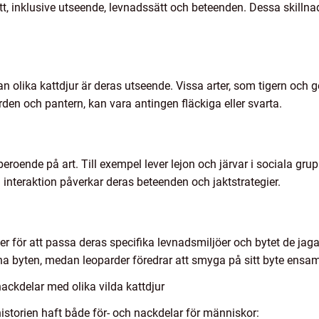
 sätt, inklusive utseende, levnadssätt och beteenden. Dessa skilln
 olika kattdjur är deras utseende. Vissa arter, som tigern och g
den och pantern, kan vara antingen fläckiga eller svarta.
eroende på art. Till exempel lever lejon och järvar i sociala gru
l interaktion påverkar deras beteenden och jaktstrategier.
ker för att passa deras specifika levnadsmiljöer och bytet de jaga
na byten, medan leoparder föredrar att smyga på sitt byte ensam 
ackdelar med olika vilda kattdjur
istorien haft både för- och nackdelar för människor: