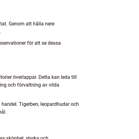
itat. Genom att hålla nere
.
servationer för att se dessa
rier överlappar. Detta kan leda till
ng och förvaltning av vilda
ch handel. Tigerben, leopardhudar och
mål.
ras skönhet, styrka och