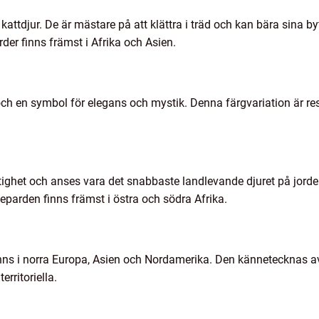
ttdjur. De är mästare på att klättra i träd och kan bära sina by
der finns främst i Afrika och Asien.
och en symbol för elegans och mystik. Denna färgvariation är re
tighet och anses vara det snabbaste landlevande djuret på jorde
 Geparden finns främst i östra och södra Afrika.
 finns i norra Europa, Asien och Nordamerika. Den kännetecknas a
erritoriella.