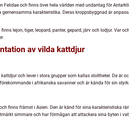
en Felidae och finns över hela världen med undantag för Antarkti
ssa gemensamma karakteristika. Deras kroppsbyggnad är anpassa
inns lejon, tiger, leopard, panter, gepard, järv och lodjur. Var o
r.
tation av vilda kattdjur
 kattdjur och lever i stora grupper som kallas stoltheter. De är o
 förekommande i afrikanska savanner och är kända för sin styr
 och finns främst i Asien. Den är känd för sina karakteristiska rä
tmärkt simmare och har förmågan att attackera sina byten i vat