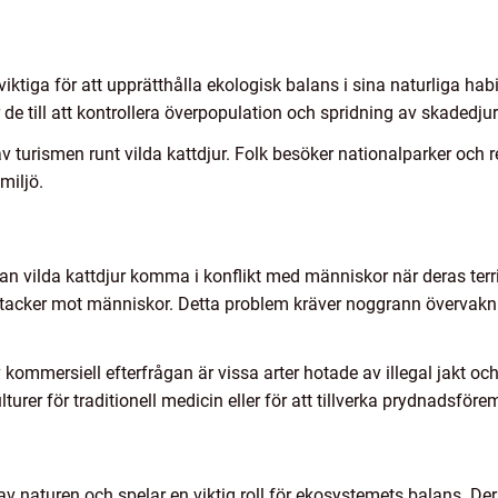
viktiga för att upprätthålla ekologisk balans i sina naturliga hab
de till att kontrollera överpopulation och spridning av skadedjur
turismen runt vilda kattdjur. Folk besöker nationalparker och re
miljö.
n vilda kattdjur komma i konflikt med människor när deras territo
attacker mot människor. Detta problem kräver noggrann övervakni
v kommersiell efterfrågan är vissa arter hotade av illegal jakt o
urer för traditionell medicin eller för att tillverka prydnadsföre
 av naturen och spelar en viktig roll för ekosystemets balans. De