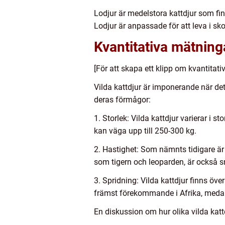
Lodjur är medelstora kattdjur som fi
Lodjur är anpassade för att leva i s
Kvantitativa mätning
[För att skapa ett klipp om kvantita
Vilda kattdjur är imponerande när det
deras förmågor:
1. Storlek: Vilda kattdjur varierar i s
kan väga upp till 250-300 kg.
2. Hastighet: Som nämnts tidigare är
som tigern och leoparden, är också s
3. Spridning: Vilda kattdjur finns öve
främst förekommande i Afrika, medan t
En diskussion om hur olika vilda kattd